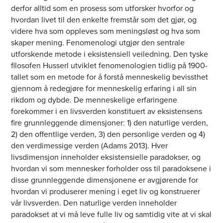
derfor alltid som en prosess som utforsker hvorfor og
hvordan livet til den enkelte fremstår som det gjør, og
videre hva som oppleves som meningsløst og hva som
skaper mening. Fenomenologi utgjør den sentrale
utforskende metode i eksistensiell veiledning. Den tyske
filosofen Husserl utviklet fenomenologien tidlig på 1900-
tallet som en metode for å forstå menneskelig bevissthet
gjennom å redegjøre for menneskelig erfaring i all sin
rikdom og dybde. De menneskelige erfaringene
forekommer i en livsverden konstituert av eksistensens
fire grunnleggende dimensjoner: 1) den naturlige verden,
2) den offentlige verden, 3) den personlige verden og 4)
den verdimessige verden (Adams 2013). Hver
livsdimensjon inneholder eksistensielle paradokser, og
hvordan vi som mennesker forholder oss til paradoksene i
disse grunnleggende dimensjonene er avgjørende for
hvordan vi produserer mening i eget liv og konstruerer
vår livsverden. Den naturlige verden inneholder
paradokset at vi må leve fulle liv og samtidig vite at vi skal