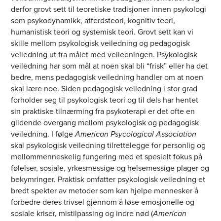
derfor grovt sett til teoretiske tradisjoner innen psykologi
som psykodynamikk, atferdsteori, kognitiv teori,
humanistisk teori og systemisk teori. Grovt sett kan vi
skille mellom psykologisk veiledning og pedagogisk
veiledning ut fra målet med veiledningen. Psykologisk
veiledning har som mål at noen skal bli “frisk” eller ha det
bedre, mens pedagogisk veiledning handler om at noen
skal lære noe. Siden pedagogisk veiledning i stor grad
forholder seg til psykologisk teori og til dels har hentet
sin praktiske tilnærming fra psykoterapi er det ofte en
glidende overgang mellom psykologisk og pedagogisk
veiledning. I følge
American Psycological Association
skal psykologisk veiledning tilrettelegge for personlig og
mellommenneskelig fungering med et spesielt fokus på
følelser, sosiale, yrkesmessige og helsemessige plager og
bekymringer. Praktisk omfatter psykologisk veiledning et
bredt spekter av metoder som kan hjelpe mennesker å
forbedre deres trivsel gjennom å løse emosjonelle og
sosiale kriser, mistilpassing og indre nød (
American