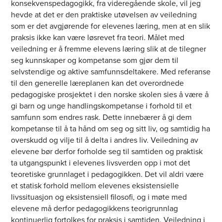
konsekvenspedagogikk, fra videregående skole, vil jeg
hevde at det er den praktiske utøvelsen av veiledning
som er det avgjørende for elevenes læring, men at en slik
praksis ikke kan være løsrevet fra teori. Målet med
veiledning er å fremme elevens læring slik at de tilegner
seg kunnskaper og kompetanse som gjør dem til
selvstendige og aktive samfunnsdeltakere. Med referanse
til den generelle læreplanen kan det overordnede
pedagogiske prosjektet i den norske skolen sies å være å
gi barn og unge handlingskompetanse i forhold til et
samfunn som endres rask. Dette innebærer å gi dem
kompetanse til å ta hånd om seg og sitt liv, og samtidig ha
overskudd og vilje til å delta i andres liv. Veiledning av
elevene bør derfor forholde seg til samtiden og praktisk
ta utgangspunkt i elevenes livsverden opp i mot det
teoretiske grunnlaget i pedagogikken. Det vil aldri være
et statisk forhold mellom elevenes eksistensielle
livssituasjon og eksistensiell filosofi, og i møte med
elevene må derfor pedagogikkens teorigrunnlag
kontinuerlig fortolkes for praksis i samtiden. Veiledning i