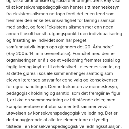
og raske økonomiske og sosiale endringer. Jens Bay viser
til at konsekvenspedagogikken henter sitt menneskesyn
fra eksistensialismen nettopp fordi det er en teori som
fremmer den enkeltes ansvarlighet for læring i samspill
med andre, og fordi ”eksistensialismen mer enn noen
annen filosofi har sitt utgangspunkt i den individualisering
og frisetting av individet som har preget
samfunnsutviklingen opp gjennom det 20. Århundre”
(Bay 2005: 14, min oversettelse). Formålet med denne
organiseringen er å sikre at veiledning fremmer sosial og
faglig læring knyttet til arbeidslivet i elevenes samtid, og
at dette gjøres i sosiale sammenhenger samtidig som
eleven lærer seg ansvar for egne valg og konsekvenser
for egne handlinger. Denne trekanten av menneskesyn,
pedagogisk holdning og samtid, som det fremgår av figur
1, er ikke en sammensetning av frittstående deler, men
komplementære enheter som er tett sammenvevd i
utøvelsen av konsekvenspedagogisk veiledning. Det er
derfor avgjørende at alle tre elementene er tydelig
tilstede i en konsekvenspedagogisk veiledningssituasjon.