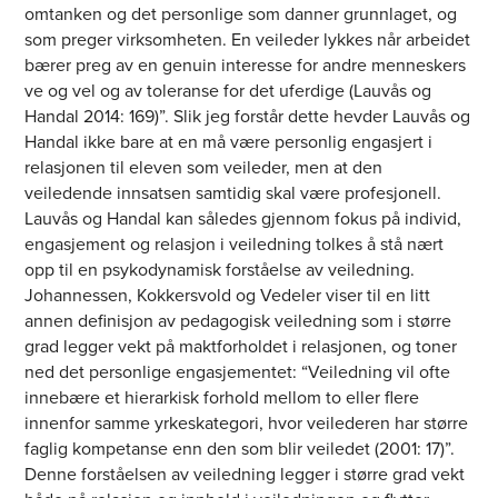
omtanken og det personlige som danner grunnlaget, og
som preger virksomheten. En veileder lykkes når arbeidet
bærer preg av en genuin interesse for andre menneskers
ve og vel og av toleranse for det uferdige (Lauvås og
Handal 2014: 169)”. Slik jeg forstår dette hevder Lauvås og
Handal ikke bare at en må være personlig engasjert i
relasjonen til eleven som veileder, men at den
veiledende innsatsen samtidig skal være profesjonell.
Lauvås og Handal kan således gjennom fokus på individ,
engasjement og relasjon i veiledning tolkes å stå nært
opp til en psykodynamisk forståelse av veiledning.
Johannessen, Kokkersvold og Vedeler viser til en litt
annen definisjon av pedagogisk veiledning som i større
grad legger vekt på maktforholdet i relasjonen, og toner
ned det personlige engasjementet: “Veiledning vil ofte
innebære et hierarkisk forhold mellom to eller flere
innenfor samme yrkeskategori, hvor veilederen har større
faglig kompetanse enn den som blir veiledet (2001: 17)”.
Denne forståelsen av veiledning legger i større grad vekt