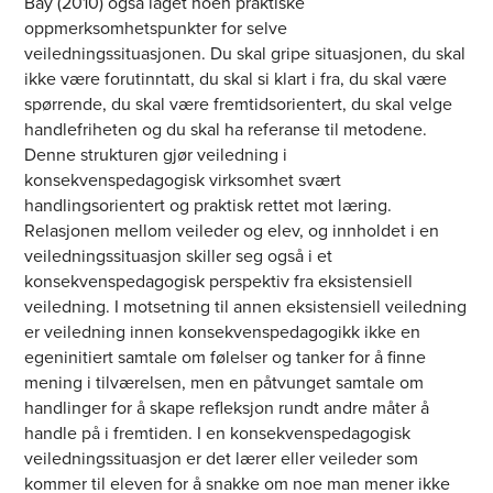
Bay (2010) også laget noen praktiske
oppmerksomhetspunkter for selve
veiledningssituasjonen. Du skal gripe situasjonen, du skal
ikke være forutinntatt, du skal si klart i fra, du skal være
spørrende, du skal være fremtidsorientert, du skal velge
handlefriheten og du skal ha referanse til metodene.
Denne strukturen gjør veiledning i
konsekvenspedagogisk virksomhet svært
handlingsorientert og praktisk rettet mot læring.
Relasjonen mellom veileder og elev, og innholdet i en
veiledningssituasjon skiller seg også i et
konsekvenspedagogisk perspektiv fra eksistensiell
veiledning. I motsetning til annen eksistensiell veiledning
er veiledning innen konsekvenspedagogikk ikke en
egeninitiert samtale om følelser og tanker for å finne
mening i tilværelsen, men en påtvunget samtale om
handlinger for å skape refleksjon rundt andre måter å
handle på i fremtiden. I en konsekvenspedagogisk
veiledningssituasjon er det lærer eller veileder som
kommer til eleven for å snakke om noe man mener ikke