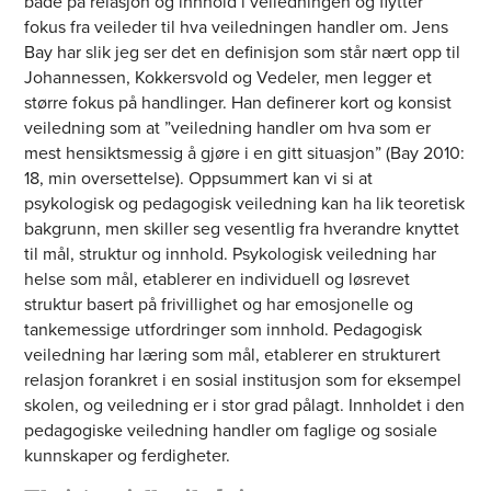
både på relasjon og innhold i veiledningen og flytter
fokus fra veileder til hva veiledningen handler om. Jens
Bay har slik jeg ser det en definisjon som står nært opp til
Johannessen, Kokkersvold og Vedeler, men legger et
større fokus på handlinger. Han definerer kort og konsist
veiledning som at ”veiledning handler om hva som er
mest hensiktsmessig å gjøre i en gitt situasjon” (Bay 2010:
18, min oversettelse). Oppsummert kan vi si at
psykologisk og pedagogisk veiledning kan ha lik teoretisk
bakgrunn, men skiller seg vesentlig fra hverandre knyttet
til mål, struktur og innhold. Psykologisk veiledning har
helse som mål, etablerer en individuell og løsrevet
struktur basert på frivillighet og har emosjonelle og
tankemessige utfordringer som innhold. Pedagogisk
veiledning har læring som mål, etablerer en strukturert
relasjon forankret i en sosial institusjon som for eksempel
skolen, og veiledning er i stor grad pålagt. Innholdet i den
pedagogiske veiledning handler om faglige og sosiale
kunnskaper og ferdigheter.