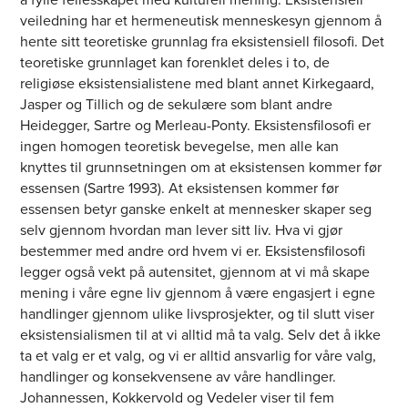
veiledning har et hermeneutisk menneskesyn gjennom å
hente sitt teoretiske grunnlag fra eksistensiell filosofi. Det
teoretiske grunnlaget kan forenklet deles i to, de
religiøse eksistensialistene med blant annet Kirkegaard,
Jasper og Tillich og de sekulære som blant andre
Heidegger, Sartre og Merleau-Ponty. Eksistensfilosofi er
ingen homogen teoretisk bevegelse, men alle kan
knyttes til grunnsetningen om at eksistensen kommer før
essensen (Sartre 1993). At eksistensen kommer før
essensen betyr ganske enkelt at mennesker skaper seg
selv gjennom hvordan man lever sitt liv. Hva vi gjør
bestemmer med andre ord hvem vi er. Eksistensfilosofi
legger også vekt på autensitet, gjennom at vi må skape
mening i våre egne liv gjennom å være engasjert i egne
handlinger gjennom ulike livsprosjekter, og til slutt viser
eksistensialismen til at vi alltid må ta valg. Selv det å ikke
ta et valg er et valg, og vi er alltid ansvarlig for våre valg,
handlinger og konsekvensene av våre handlinger.
Johannessen, Kokkervold og Vedeler viser til fem