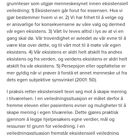
grunnteser som utgjør menneskesynet innen eksistensiell
veiledning: 1) Eksistensen går forut for essensen. Hva vi
gjør bestemmer hvem vi er. 2) Vi har frihet til å velge og
er ansvarlige for konsekvensene av våre valg og dermed
vår egen eksistens. 3) Vårt liv leves alltid i lys av at vi en
gang skal dø. Vår troverdighet er avledet av vår evne til å
være klar over dette, og til vårt mot til å møte vår egen
eksistens. 4) Vår eksistens er aldri helt atskilt fra andres
eksistens og fra verden, og verdens eksistens er aldri helt
atskilt fra vår eksistens. 5) Persepsjon eller oppfattelse er
mer gyldig når vi prøver å forstå et annet menneske ut fra
dets egen subjektive synsvinkel (2001: 50).
I praksis retter eksistensiell teori seg mot å skape mening
i tilværelsen. I en veiledningssituasjon er målet derfor å
fremme eleven eller pasientens evner og muligheter til å
skape mening i egen tilværelse. Dette gjøres praktisk
gjennom å legge hjelpesøkers egne verdier, mål og
ressurser til grunn for veiledning. I en
veiledningssituasjon fremstår eksistensiell veiledning