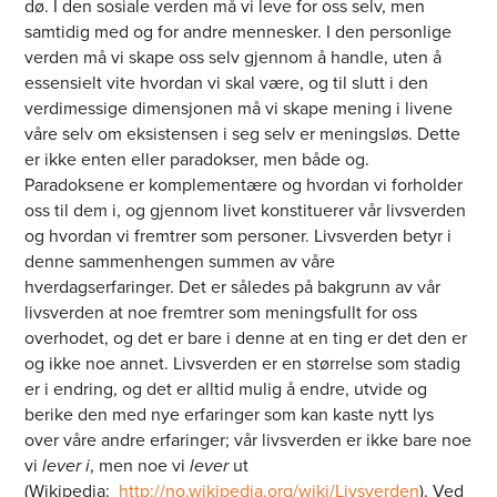
dø. I den sosiale verden må vi leve for oss selv, men
samtidig med og for andre mennesker. I den personlige
verden må vi skape oss selv gjennom å handle, uten å
essensielt vite hvordan vi skal være, og til slutt i den
verdimessige dimensjonen må vi skape mening i livene
våre selv om eksistensen i seg selv er meningsløs. Dette
er ikke enten eller paradokser, men både og.
Paradoksene er komplementære og hvordan vi forholder
oss til dem i, og gjennom livet konstituerer vår livsverden
og hvordan vi fremtrer som personer. Livsverden betyr i
denne sammenhengen summen av våre
hverdagserfaringer. Det er således på bakgrunn av vår
livsverden at noe fremtrer som meningsfullt for oss
overhodet, og det er bare i denne at en ting er det den er
og ikke noe annet. Livsverden er en størrelse som stadig
er i endring, og det er alltid mulig å endre, utvide og
berike den med nye erfaringer som kan kaste nytt lys
over våre andre erfaringer; vår livsverden er ikke bare noe
vi
lever i
, men noe vi
lever
ut
(Wikipedia:
http://no.wikipedia.org/wiki/Livsverden
). Ved