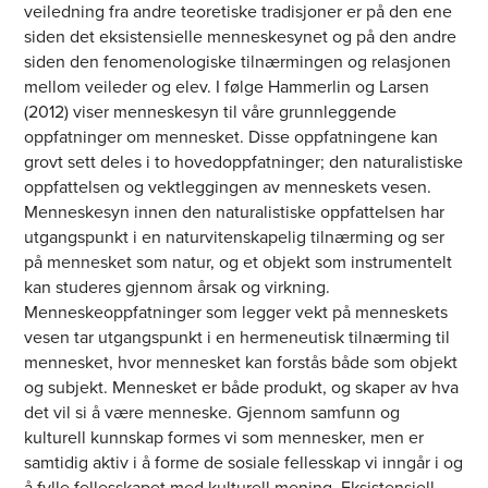
veiledning fra andre teoretiske tradisjoner er på den ene
siden det eksistensielle menneskesynet og på den andre
siden den fenomenologiske tilnærmingen og relasjonen
mellom veileder og elev. I følge Hammerlin og Larsen
(2012) viser menneskesyn til våre grunnleggende
oppfatninger om mennesket. Disse oppfatningene kan
grovt sett deles i to hovedoppfatninger; den naturalistiske
oppfattelsen og vektleggingen av menneskets vesen.
Menneskesyn innen den naturalistiske oppfattelsen har
utgangspunkt i en naturvitenskapelig tilnærming og ser
på mennesket som natur, og et objekt som instrumentelt
kan studeres gjennom årsak og virkning.
Menneskeoppfatninger som legger vekt på menneskets
vesen tar utgangspunkt i en hermeneutisk tilnærming til
mennesket, hvor mennesket kan forstås både som objekt
og subjekt. Mennesket er både produkt, og skaper av hva
det vil si å være menneske. Gjennom samfunn og
kulturell kunnskap formes vi som mennesker, men er
samtidig aktiv i å forme de sosiale fellesskap vi inngår i og
å fylle fellesskapet med kulturell mening. Eksistensiell