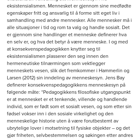
eksistensialismen. Mennesket er gjennom sine medfødte
egenskaper fritt og ansvarlig til å forme sitt eget liv i
samhandling med andre mennesker. Alle mennesker må i
alle situasjoner i tid og rom ta valg og handle sosialt. Det
er gjennom sine handlinger et menneske definerer hva
en selv er, og hva det betyr å være menneske. I og med
at konsekvenspedagogikken knytter seg til
eksistensialismen plasserer den seg innen den
hermeneutiske tilnærmingen som vektlegger
menneskets vesen, slik det fremkommer i Hammerlin og
Larsen (2012) sin inndeling av menneskesyn. Jens Bay
definerer konsekvenspedagogikkens menneskesyn på
følgende måte: “Pedagogikkens filosofiske utgangspunkt
er at mennesket er et tenkende, villende og handlende
individ, som er født som et sosialt vesen, og som etter sin
fødsel vokser inn i den sosiale virkelighet og den
menneskelige historie uten å være forutbestemt av
ubrytelige lover i motsetning til fysiske objekter – og det
gjør friheten, selvbestemmelsen og søkingen etter andres