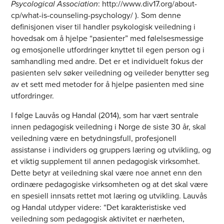
Psycological Association
: http://www.div17.org/about-
cp/what-is-counseling-psychology/ ). Som denne
definisjonen viser til handler psykologisk veiledning i
hovedsak om å hjelpe “pasienter” med følelsesmessige
og emosjonelle utfordringer knyttet til egen person og i
samhandling med andre. Det er et individuelt fokus der
pasienten selv søker veiledning og veileder benytter seg
av et sett med metoder for å hjelpe pasienten med sine
utfordringer.
I følge Lauvås og Handal (2014), som har vært sentrale
innen pedagogisk veiledning i Norge de siste 30 år, skal
veiledning være en betydningsfull, profesjonell
assistanse i individers og gruppers læring og utvikling, og
et viktig supplement til annen pedagogisk virksomhet.
Dette betyr at veiledning skal være noe annet enn den
ordinære pedagogiske virksomheten og at det skal være
en spesiell innsats rettet mot læring og utvikling. Lauvås
og Handal utdyper videre: “Det karakteristiske ved
veiledning som pedagogisk aktivitet er nærheten,