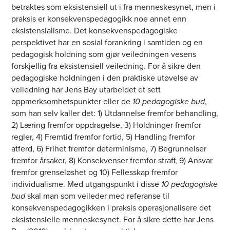
betraktes som eksistensiell ut i fra menneskesynet, men i
praksis er konsekvenspedagogikk noe annet enn
eksistensialisme. Det konsekvenspedagogiske
perspektivet har en sosial forankring i samtiden og en
pedagogisk holdning som gjør veiledningen vesens
forskjellig fra eksistensiell veiledning. For å sikre den
pedagogiske holdningen i den praktiske utøvelse av
veiledning har Jens Bay utarbeidet et sett
oppmerksomhetspunkter eller de
10 pedagogiske bud
,
som han selv kaller det: 1) Utdannelse fremfor behandling,
2) Læring fremfor oppdragelse, 3) Holdninger fremfor
regler, 4) Fremtid fremfor fortid, 5) Handling fremfor
atferd, 6) Frihet fremfor determinisme, 7) Begrunnelser
fremfor årsaker, 8) Konsekvenser fremfor straff, 9) Ansvar
fremfor grenseløshet og 10) Fellesskap fremfor
individualisme. Med utgangspunkt i disse
10 pedagogiske
bud
skal man som veileder med referanse til
konsekvenspedagogikken i praksis operasjonalisere det
eksistensielle menneskesynet. For å sikre dette har Jens