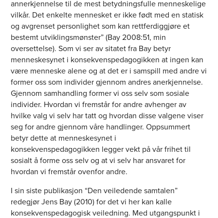
annerkjennelse til de mest betydningsfulle menneskelige
vilkår. Det enkelte mennesket er ikke født med en statisk
og avgrenset personlighet som kan rettferdiggjøre et
bestemt utviklingsmønster” (Bay 2008:51, min
oversettelse). Som vi ser av sitatet fra Bay betyr
menneskesynet i konsekvenspedagogikken at ingen kan
være menneske alene og at det er i samspill med andre vi
former oss som individer gjennom andres anerkjennelse.
Gjennom samhandling former vi oss selv som sosiale
individer. Hvordan vi fremstår for andre avhenger av
hvilke valg vi selv har tatt og hvordan disse valgene viser
seg for andre gjennom våre handlinger. Oppsummert
betyr dette at menneskesynet i
konsekvenspedagogikken legger vekt på vår frihet til
sosialt å forme oss selv og at vi selv har ansvaret for
hvordan vi fremstår ovenfor andre.
I sin siste publikasjon “Den veiledende samtalen”
redegjør Jens Bay (2010) for det vi her kan kalle
konsekvenspedagogisk veiledning. Med utgangspunkt i