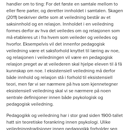
handler om to ting: For det første en samtale mellom to
eller flere parter, og deretter innholdet i samtalen. Skagen
(2011) beskriver dette som at veiledning består av et
saksinnhold og en relasjon. Innholdet i en veiledning
formes derfor av hva det veiledes om og relasjonen som
må etableres ut i fra hvem som veileder og veiledes og
hvorfor. Eksempelvis vil det innenfor pedagogisk
veiledning være et saksforhold knyttet til læring av noe,
og relasjonen i veiledningen vil være en pedagogisk
relasjon preget av at veilederen skal hjelpe eleven til å få
kunnskap om noe. I eksistensiell veiledning må derfor
både innhold og relasjon stå i forhold til eksistensiell
teori, men før vi ser nærmere på hva som kjennetegner
eksistensiell veiledning skal vi se nærmere på noen
sentrale definisjoner innen både psykologisk og
pedagogisk veiledning.
Pedagogikk og veiledning har i stor grad siden 1900-tallet
hatt sin teoretiske forankring innen psykologi. Ulike
veiledningstradisjoner innen pedagogikk forholder seg