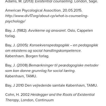
Adams, M. (2013):
Existential counselling
. London, Sage.
American Psycological Assocition. 20.05.2015.
http://www.div17.org/about-cp/what-is-counseling-
psychology/
Bay, J. (1982):
Avvikerne og ansvaret
. Oslo, Cappelen
forlag.
Bay, J. (2005):
Konsekvenspedagogikk – en pedagogikk
om eksistens og social handlingskompetence
.
København. Borgen forlag.
Bay, J. (2008)
Bemærkninger til peædagogiske metoder
som kan danne grunnlag for social læring
.
København, TAMU.
Bay, J 2010 Den vejledende samtale København, TAMU.
Cohn, H. 2002
Heidegger and the Roots of Existential
Therapy
, London, Continuum