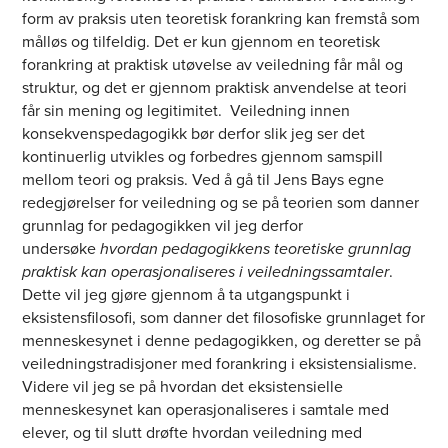
form av praksis uten teoretisk forankring kan fremstå som
målløs og tilfeldig. Det er kun gjennom en teoretisk
forankring at praktisk utøvelse av veiledning får mål og
struktur, og det er gjennom praktisk anvendelse at teori
får sin mening og legitimitet. Veiledning innen
konsekvenspedagogikk bør derfor slik jeg ser det
kontinuerlig utvikles og forbedres gjennom samspill
mellom teori og praksis. Ved å gå til Jens Bays egne
redegjørelser for veiledning og se på teorien som danner
grunnlag for pedagogikken vil jeg derfor
undersøke
hvordan pedagogikkens teoretiske grunnlag
praktisk kan operasjonaliseres i veiledningssamtaler
.
Dette vil jeg gjøre gjennom å ta utgangspunkt i
eksistensfilosofi, som danner det filosofiske grunnlaget for
menneskesynet i denne pedagogikken, og deretter se på
veiledningstradisjoner med forankring i eksistensialisme.
Videre vil jeg se på hvordan det eksistensielle
menneskesynet kan operasjonaliseres i samtale med
elever, og til slutt drøfte hvordan veiledning med