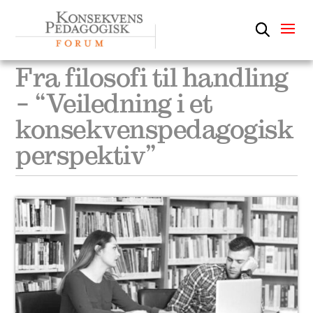
OM KONSEKVENSPEDAGOGIKK
Fra filosofi til handling
Aktuelt
OM FORUMET
– “Veiledning i et
Publikasjoner
konsekvenspedagogisk
KONTAKTINFO
perspektiv”
Materiell
Kurs og konferanser
Om konsekvenspedagogikk
Om forumet