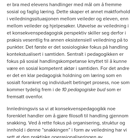
er bra med elevens handlinger med mål om å fremme
sosial og faglig læring. Dette skaper et annet maktforhold
i veiledningssituasjonen mellom veileder og eleven, enn
mellom veileder og hjelpesøker. Utøvelse av veiledning i
et konsekvenspedagogisk perspektiv skiller seg derfor i
praksis vesentlig fra annen eksistensiell veiledning på to
punkter. Det første er det sosiologiske fokus på handling
kontekstualisert i samtiden. Sentralt i pedagogikken er
fokus på sosial handlingskompetanse knyttet til å kunne
være en sosial kompetent aktør i samtiden. For det andre
er det en klar pedagogisk holdning om læring som en
sosialt forankret og individuelt betinget prosess, noe som
kommer tydelig frem i de
10 pedagogiske bud
som er
fremsatt ovenfor.
Innledningsvis sa vi at konsekvenspedagogikk noe
forenklet handler om å gjøre filosofi til handling gjennom
snakking. Ved å rette fokus på organisering, struktur og
innhold i denne ”snakkingen” i form av veiledning har vi
sett at den praktiske operasjonaliseringen av