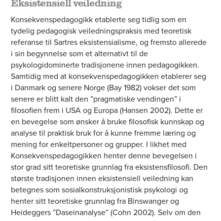
Eksistensiell veiledning
Konsekvenspedagogikk etablerte seg tidlig som en
tydelig pedagogisk veiledningspraksis med teoretisk
referanse til Sartres eksistensialisme, og fremsto allerede
i sin begynnelse som et alternativt til de
psykologidominerte tradisjonene innen pedagogikken.
Samtidig med at konsekvenspedagogikken etablerer seg
i Danmark og senere Norge (Bay 1982) vokser det som
senere er blitt kalt den ”pragmatiske vendingen” i
filosofien frem i USA og Europa (Hansen 2002). Dette er
en bevegelse som ønsker å bruke filosofisk kunnskap og
analyse til praktisk bruk for å kunne fremme læring og
mening for enkeltpersoner og grupper. I likhet med
Konsekvenspedagogikken henter denne bevegelsen i
stor grad sitt teoretiske grunnlag fra eksistensfilosofi. Den
største tradisjonen innen eksistensiell veiledning kan
betegnes som sosialkonstruksjonistisk psykologi og
henter sitt teoretiske grunnlag fra Binswanger og
Heideggers ”Daseinanalyse” (Cohn 2002). Selv om den