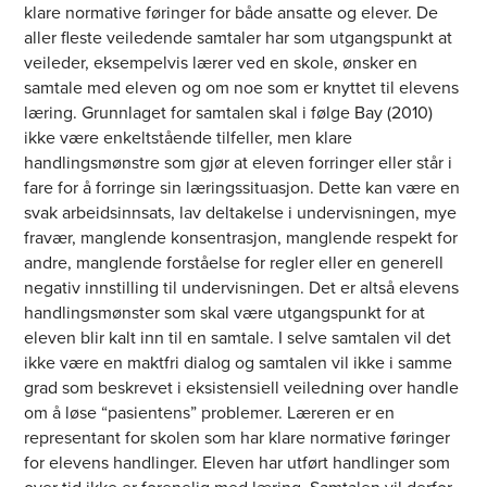
klare normative føringer for både ansatte og elever. De
aller fleste veiledende samtaler har som utgangspunkt at
veileder, eksempelvis lærer ved en skole, ønsker en
samtale med eleven og om noe som er knyttet til elevens
læring. Grunnlaget for samtalen skal i følge Bay (2010)
ikke være enkeltstående tilfeller, men klare
handlingsmønstre som gjør at eleven forringer eller står i
fare for å forringe sin læringssituasjon. Dette kan være en
svak arbeidsinnsats, lav deltakelse i undervisningen, mye
fravær, manglende konsentrasjon, manglende respekt for
andre, manglende forståelse for regler eller en generell
negativ innstilling til undervisningen. Det er altså elevens
handlingsmønster som skal være utgangspunkt for at
eleven blir kalt inn til en samtale. I selve samtalen vil det
ikke være en maktfri dialog og samtalen vil ikke i samme
grad som beskrevet i eksistensiell veiledning over handle
om å løse “pasientens” problemer. Læreren er en
representant for skolen som har klare normative føringer
for elevens handlinger. Eleven har utført handlinger som