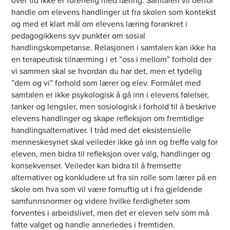
over tid ikke er forenelig med læring. Samtalen vil derfor
handle om elevens handlinger ut fra skolen som kontekst
og med et klart mål om elevens læring forankret i
pedagogikkens syv punkter om sosial
handlingskompetanse. Relasjonen i samtalen kan ikke ha
en terapeutisk tilnærming i et ”oss i mellom” forhold der
vi sammen skal se hvordan du har det, men et tydelig
”dem og vi” forhold som lærer og elev. Formålet med
samtalen er ikke psykologisk å gå inn i elevens følelser,
tanker og lengsler, men sosiologisk i forhold til å beskrive
elevens handlinger og skape refleksjon om fremtidige
handlingsalternativer. I tråd med det eksistensielle
menneskesynet skal veileder ikke gå inn og treffe valg for
eleven, men bidra til refleksjon over valg, handlinger og
konsekvenser. Veileder kan bidra til å fremsette
alternativer og konkludere ut fra sin rolle som lærer på en
skole om hva som vil være fornuftig ut i fra gjeldende
samfunnsnormer og videre hvilke ferdigheter som
forventes i arbeidslivet, men det er eleven selv som må
fatte valget og handle annerledes i fremtiden.