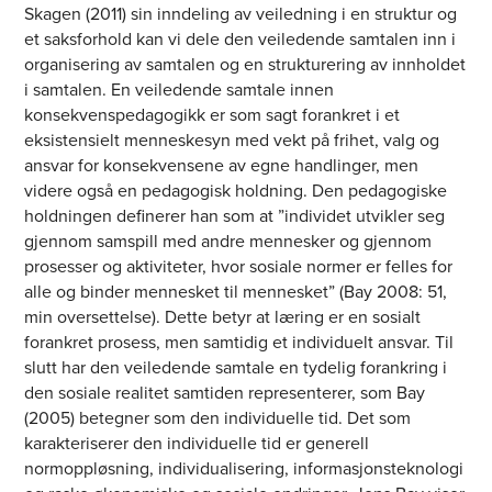
Skagen (2011) sin inndeling av veiledning i en struktur og
et saksforhold kan vi dele den veiledende samtalen inn i
organisering av samtalen og en strukturering av innholdet
i samtalen. En veiledende samtale innen
konsekvenspedagogikk er som sagt forankret i et
eksistensielt menneskesyn med vekt på frihet, valg og
ansvar for konsekvensene av egne handlinger, men
videre også en pedagogisk holdning. Den pedagogiske
holdningen definerer han som at ”individet utvikler seg
gjennom samspill med andre mennesker og gjennom
prosesser og aktiviteter, hvor sosiale normer er felles for
alle og binder mennesket til mennesket” (Bay 2008: 51,
min oversettelse). Dette betyr at læring er en sosialt
forankret prosess, men samtidig et individuelt ansvar. Til
slutt har den veiledende samtale en tydelig forankring i
den sosiale realitet samtiden representerer, som Bay
(2005) betegner som den individuelle tid. Det som
karakteriserer den individuelle tid er generell
normoppløsning, individualisering, informasjonsteknologi