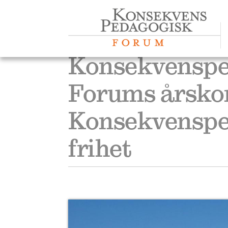
OM 
Aktuelt
Konsekvenspe
Publikasjoner
Forums årskon
Materiell
Konsekvenspe
Kurs og konferanser
frihet
Om konsekvenspedagog
Om forumet