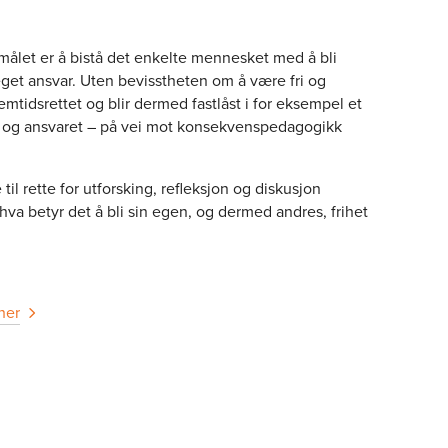
ålet er å bistå det enkelte mennesket med å bli
t eget ansvar. Uten bevisstheten om å være fri og
emtidsrettet og blir dermed fastlåst i for eksempel et
ne og ansvaret – på vei mot konsekvenspedagogikk
il rette for utforsking, refleksjon og diskusjon
va betyr det å bli sin egen, og dermed andres, frihet
her